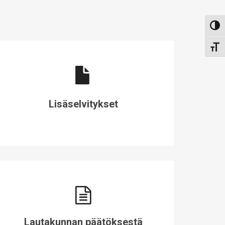
Toggl
Toggl
Lisäselvitykset
Lautakunnan päätöksestä