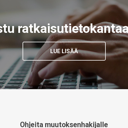
stu ratkaisutietokant
LUE LISÄÄ
Ohjeita muutoksenhakijalle