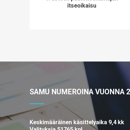
itseoikaisu
SAMU NUMEROINA VUONNA 2
Keskimääräinen käsittelyaika 9,4 kk
Valituksia 51765 kpl