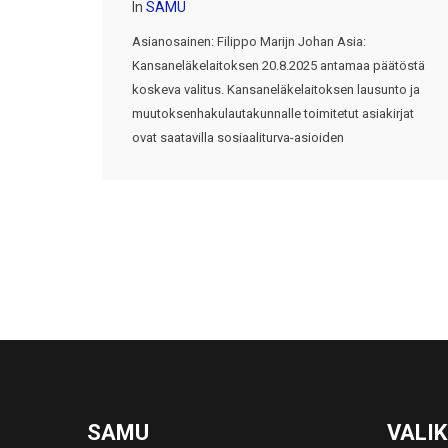
In
SAMU
Asianosainen: Filippo Marijn Johan Asia:
Kansaneläkelaitoksen 20.8.2025 antamaa päätöstä
koskeva valitus. Kansaneläkelaitoksen lausunto ja
muutoksenhakulautakunnalle toimitetut asiakirjat
ovat saatavilla sosiaaliturva-asioiden
SAMU
VALI