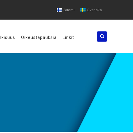
Suomi
Svenska
Search
ulkisuus
Oikeustapauksia
Linkit