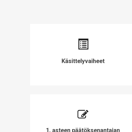
Käsittelyvaiheet
1. asteen päätöksenantajan