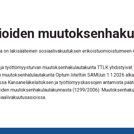
sioiden muutoksenhaku
a on lakisääteinen sosiaalivakuutuksen erikoistuomioistuimeen 
ja työttömyysturvan muutoksenhakulautakunta TTLK yhdistyivät 1
muutoksenhalulautakunta Optum liitettiin SAMUun 1.1.2026 alkae
a Kansaneläkelaitoksen ja työttömyyskassojen antamista päätök
sioiden muutoksenhakulautakunnasta (1299/2006). Muutoksenhaku
iaalivakuutusasioissa.