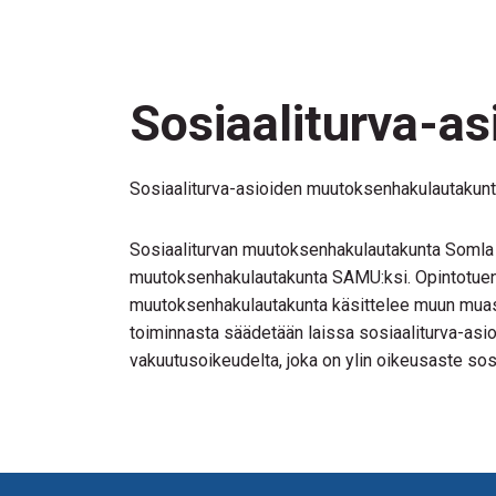
Sosiaaliturva-a
Sosiaaliturva-asioiden muutoksenhakulautakunt
Sosiaaliturvan muutoksenhakulautakunta Somla 
muutoksenhakulautakunta SAMU:ksi. Opintotuen 
muutoksenhakulautakunta käsittelee muun muass
toiminnasta säädetään laissa sosiaaliturva-a
vakuutusoikeudelta, joka on ylin oikeusaste sos