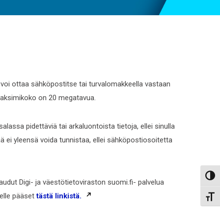
oi ottaa sähköpostitse tai turvalomakkeella vastaan
ton maksimikoko on 20 megatavua.
ssa pidettäviä tai arkaluontoista tietoja, ellei sinulla
ei yleensä voida tunnistaa, ellei sähköpostiosoitetta
Toggl
audut Digi- ja väestötietoviraston suomi.fi- palvelua
eelle pääset
tästä linkistä.
Toggl