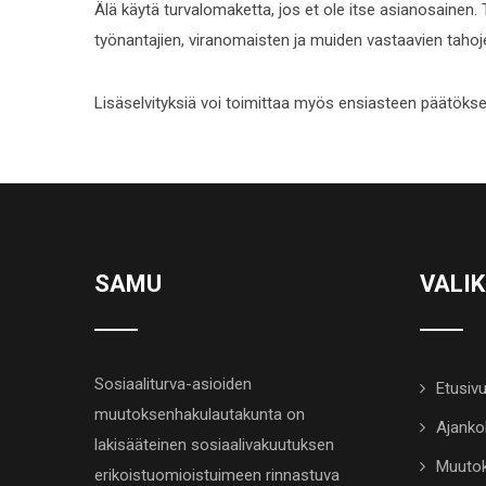
Älä käytä turvalomaketta, jos et ole itse asianosainen. 
työnantajien, viranomaisten ja muiden vastaavien tahoj
Lisäselvityksiä voi toimittaa myös ensiasteen päätökse
SAMU
VALI
Sosiaaliturva-asioiden
Etusiv
muutoksenhakulautakunta on
Ajanko
lakisääteinen sosiaalivakuutuksen
Muutok
erikoistuomioistuimeen rinnastuva