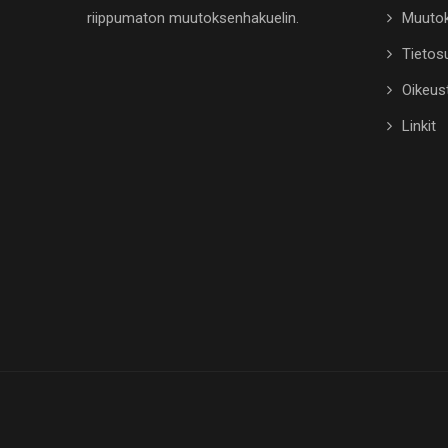
riippumaton muutoksenhakuelin.
Muutok
Tietosu
Oikeus
Linkit