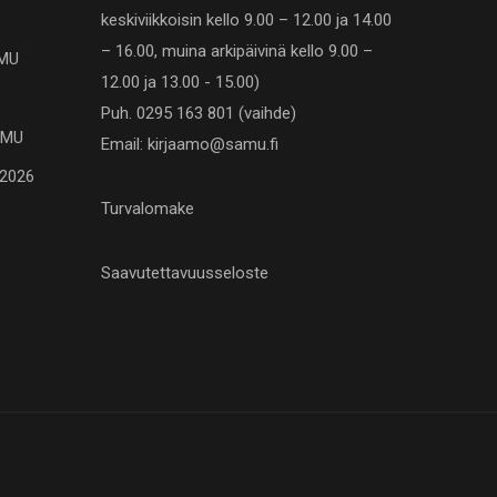
keskiviikkoisin kello 9.00 – 12.00 ja 14.00
– 16.00, muina arkipäivinä kello 9.00 –
AMU
12.00 ja 13.00 - 15.00)
Puh. 0295 163 801 (vaihde)
SAMU
Email: kirjaamo@samu.fi
.2026
Turvalomake
Saavutettavuusseloste