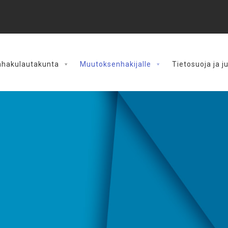
hakulautakunta
Muutoksenhakijalle
Tietosuoja ja j