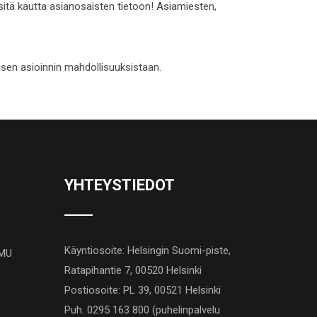
 sitä kautta asianosaisten tietoon! Asiamiesten,
isen asioinnin mahdollisuuksistaan.
YHTEYSTIEDOT
Käyntiosoite: Helsingin Suomi-piste,
AMU
Ratapihantie 7, 00520 Helsinki
Postiosoite: PL 39, 00521 Helsinki
Puh. 0295 163 800 (puhelinpalvelu