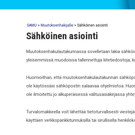
SAMU
>
Muutoksenhakijalle
>
Sähköinen asiointi
Sähköinen asiointi
Muutoksenhakulautakunnassa sovelletaan lakia sähköis
yleisemmissä muodoissa tallennettuja liitetiedostoja, kut
Huomioithan, että muutoksenhakulautakunnan sähköpostiyh
ole käytössäsi sähköpostin salaavaa ohjelmistoa. Huomi
ole ilmoitettu jo alkuperäisessä valitusasiakirjassa yhte
Turvalomakkeella voit lähettää tietoturvallisesti vieste
käyttäen verkkopankkitunnuksilla tai sirullisella henkilök