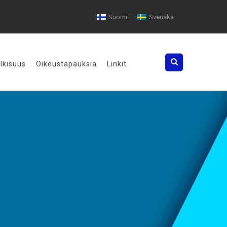
Suomi
Svenska
Search
ulkisuus
Oikeustapauksia
Linkit