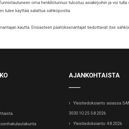
Tunnistautuneen oma henkilötunnus tulostuu asiakirjoihin ja voi tulla
en tulee käyttää salattua sähköpostia.
nantajan kautta. Ensiasteen päätöksenantajat tiedottavat itse sähkö
KKO
AJANKOHTAISTA
u
Yleistiedoksianto asiassa S
3030.1O.25 5.8.2026
htaista
Yleistiedoksianto 4.8.2026
senhakulautakunta