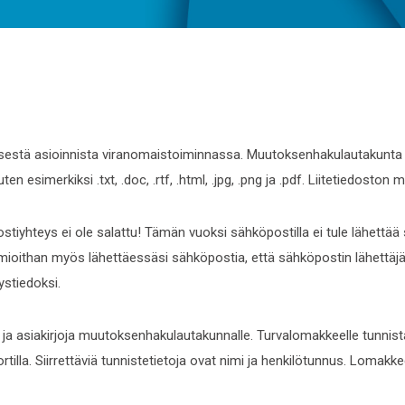
estä asioinnista viranomaistoiminnassa. Muutoksenhakulautakunta v
en esimerkiksi .txt, .doc, .rtf, .html, .jpg, .png ja .pdf. Liitetiedos
teys ei ole salattu! Tämän vuoksi sähköpostilla ei tule lähettää sala
oithan myös lähettäessäsi sähköpostia, että sähköpostin lähettäjää 
ystiedoksi.
jä ja asiakirjoja muutoksenhakulautakunnalle. Turvalomakkeelle tunnist
ortilla. Siirrettäviä tunnistetietoja ovat nimi ja henkilötunnus. Lomakk