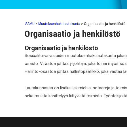
SAMU
>
Muutoksenhakulautakunta
>
Organisaatio ja henkilöstö
Organisaatio ja henkilöstö
Organisaatio ja henkilöstö
Sosiaaliturva-asioiden muutoksenhakulautakunta jakaut
osasto. Virastoa johtaa ylijohtaja, joka toimii myös so
Hallinto-osastoa johtaa hallintopäällikkö, joka vastaa l
Lautakunnassa on lisäksi lakimiehiä, notaareja ja toimis
sekä muista käsittelyyn liittyvistä toimista. Työntekijöi