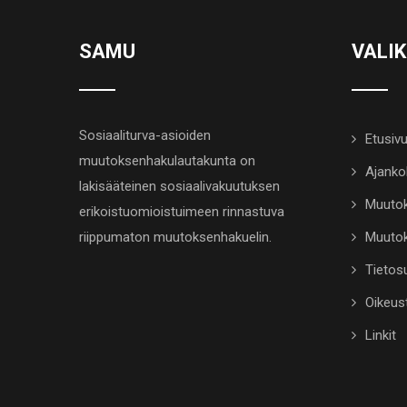
SAMU
VALI
Sosiaaliturva-asioiden
Etusiv
muutoksenhakulautakunta on
Ajanko
lakisääteinen sosiaalivakuutuksen
Muutok
erikoistuomioistuimeen rinnastuva
riippumaton muutoksenhakuelin.
Muutok
Tietosu
Oikeus
Linkit