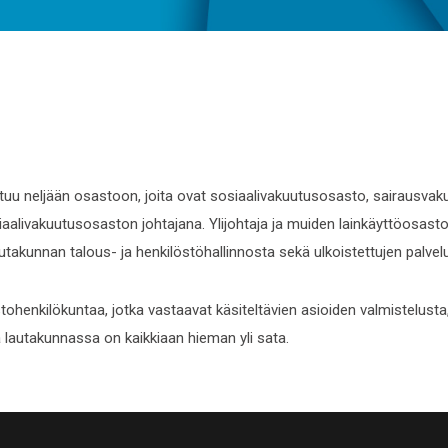
uu neljään osastoon, joita ovat sosiaalivakuutusosasto, sairausvak
siaalivakuutusosaston johtajana. Ylijohtaja ja muiden lainkäyttöosast
autakunnan talous- ja henkilöstöhallinnosta sekä ulkoistettujen palvel
tohenkilökuntaa, jotka vastaavat käsiteltävien asioiden valmistelusta
tä lautakunnassa on kaikkiaan hieman yli sata.