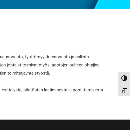
uutusosasto, työttömyysturvaosasto ja hallinto-
ojen johtajat toimivat myös jaostojen puheenjohtajina.
ujen toimittajayhteistyöstä.
Toggl
, esittelystä, päätösten laatimisesta ja postittamisesta
Toggl