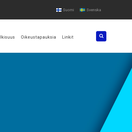
Suomi
Svenska
Search
ulkisuus
Oikeustapauksia
Linkit