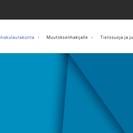
hakulautakunta
Muutoksenhakijalle
Tietosuoja ja j