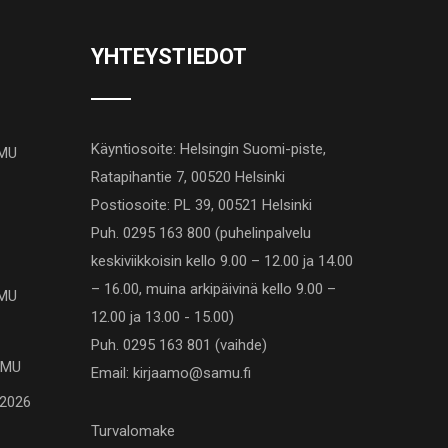
YHTEYSTIEDOT
Käyntiosoite: Helsingin Suomi-piste,
AMU
Ratapihantie 7, 00520 Helsinki
Postiosoite: PL 39, 00521 Helsinki
Puh. 0295 163 800 (puhelinpalvelu
keskiviikkoisin kello 9.00 – 12.00 ja 14.00
– 16.00, muina arkipäivinä kello 9.00 –
AMU
12.00 ja 13.00 - 15.00)
Puh. 0295 163 801 (vaihde)
SAMU
Email: kirjaamo@samu.fi
.2026
Turvalomake