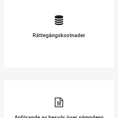
Rättegångskostnader
Anförande av besvär över nämndens