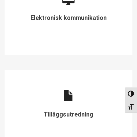
Elektronisk kommunikation
Slå p
Slå p
Tilläggsutredning