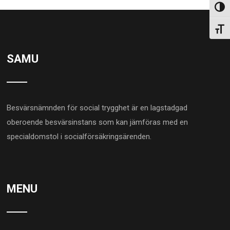
Slå p
Slå p
SAMU
Besvärsnämnden för social trygghet är en lagstadgad
oberoende besvärsinstans som kan jämföras med en
specialdomstol i socialförsäkringsärenden.
MENU