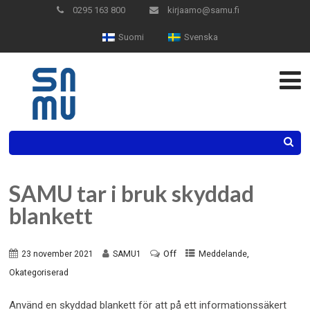
Hoppa
0295 163 800
kirjaamo@samu.fi
till
Suomi
Svenska
innehåll
Search
SAMU tar i bruk skyddad
blankett
Off
,
23 november 2021
SAMU1
Meddelande
Okategoriserad
Använd en skyddad blankett för att på ett informationssäkert