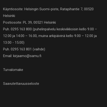
Käyntiosoite: Helsingin Suomi-piste, Ratapihantie 7, 00520
Helsinki
Postiosoite: PL 39, 00521 Helsinki
Puh. 0295 163 800 (puhelinpalvelu keskiviikkoisin kello 9.00 –
12.00 ja 14.00 – 16.00, muina arkipäivinä kello 9.00 – 12.00 ja
13.00 - 15.00)
Puh. 0295 163 801 (vaihde)
Email: kirjaamo@samu.fi
Turvalomake
Saavutettavuusseloste