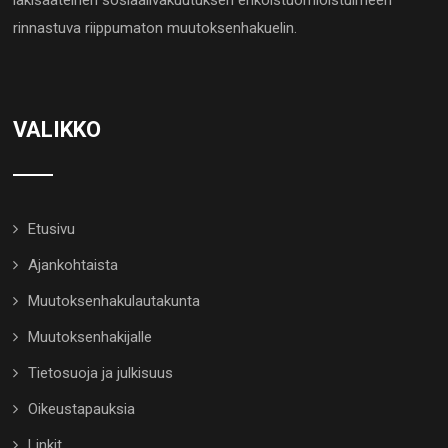
lakisääteinen sosiaalivakuutuksen erikoistuomioistuimeen
rinnastuva riippumaton muutoksenhakuelin.
VALIKKO
Etusivu
Ajankohtaista
Muutoksenhakulautakunta
Muutoksenhakijalle
Tietosuoja ja julkisuus
Oikeustapauksia
Linkit