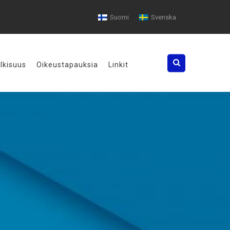
Suomi
Svenska
Search
ulkisuus
Oikeustapauksia
Linkit