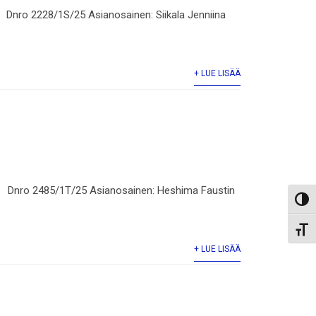
Dnro 2228/1S/25 Asianosainen: Siikala Jenniina
+ LUE LISÄÄ
us Dnro 2485/1T/25 Asianosainen: Heshima Faustin
Toggl
Toggl
+ LUE LISÄÄ