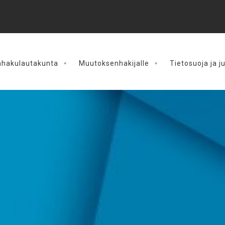
hakulautakunta
Muutoksenhakijalle
Tietosuoja ja j