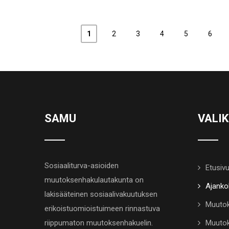
1
2
3
4
5
6
SAMU
VALI
Sosiaaliturva-asioiden
Etusiv
muutoksenhakulautakunta on
Ajanko
lakisääteinen sosiaalivakuutuksen
Muutok
erikoistuomioistuimeen rinnastuva
riippumaton muutoksenhakuelin.
Muutok