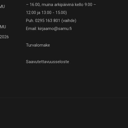
– 16.00, muina arkipäivinä kello 9.00 –
AMU
12.00 ja 13.00 - 15.00)
Puh. 0295 163 801 (vaihde)
SAMU
Email: kirjaamo@samu.fi
.2026
Turvalomake
Saavutettavuusseloste