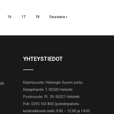
16
17
18
Seuraava »
YHTEYSTIEDOT
Käyntiosoite: Helsingin Suomi-piste,
AMU
Ratapihantie 7, 00520 Helsinki
Postiosoite: PL 39, 00521 Helsinki
Puh. 0295 163 800 (puhelinpalvelu
keskiviikkoisin kello 9.00 – 12.00 ja 14.00