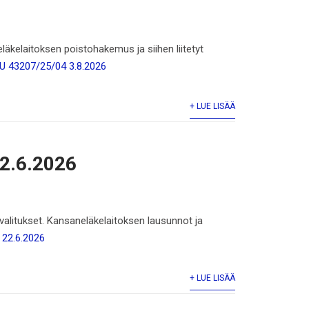
kelaitoksen poistohakemus ja siihen liitetyt
U 43207/25/04 3.8.2026
+ LUE LISÄÄ
22.6.2026
alitukset. Kansaneläkelaitoksen lausunnot ja
 22.6.2026
+ LUE LISÄÄ