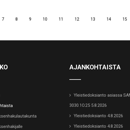
7
8
9
10
11
12
13
14
15
KKO
AJANKOHTAISTA
u
Yleistiedoksianto asiassa S
3030.1O.25 5.8.2026
htaista
Yleistiedoksianto 4.8.2026
senhakulautakunta
Yleistiedoksianto 4.8.2026
senhakijalle