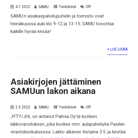
4.7.2022
SAMU.
Tiedotteet
Off
SAMU:n asiakaspalvelupuhelin ja toimisto ovat
heinäkuussa auki klo 9-12 ja 13-15. SAMU toivottaa
kaikille hyvää kesää!
+ LUE LISÄÄ
Asiakirjojen jättäminen
SAMUun lakon aikana
2.5.2022
SAMU.
Tiedotteet
Off
JYTY/JHL on antanut Palmia Oy:tä koskien
lakkovaroituksen, joka koskee mm. aulapalveluita Pasilan
virastokeskuksessa. Lakko alkanee tiistaina 3.5. ja kestää