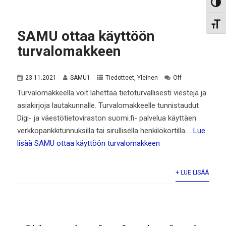
Toggl
Toggl
SAMU ottaa käyttöön
turvalomakkeen
23.11.2021
SAMU1
Tiedotteet
,
Yleinen
Off
Turvalomakkeella voit lähettää tietoturvallisesti viestejä ja
asiakirjoja lautakunnalle. Turvalomakkeelle tunnistaudut
Digi- ja väestötietoviraston suomi.fi- palvelua käyttäen
verkkopankkitunnuksilla tai sirullisella henkilökortilla.…
Lue
lisää
SAMU ottaa käyttöön turvalomakkeen
+ LUE LISÄÄ