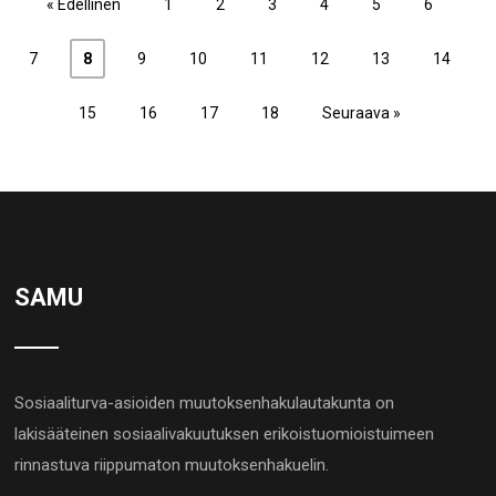
« Edellinen
1
2
3
4
5
6
7
8
9
10
11
12
13
14
15
16
17
18
Seuraava »
SAMU
Sosiaaliturva-asioiden muutoksenhakulautakunta on
lakisääteinen sosiaalivakuutuksen erikoistuomioistuimeen
rinnastuva riippumaton muutoksenhakuelin.