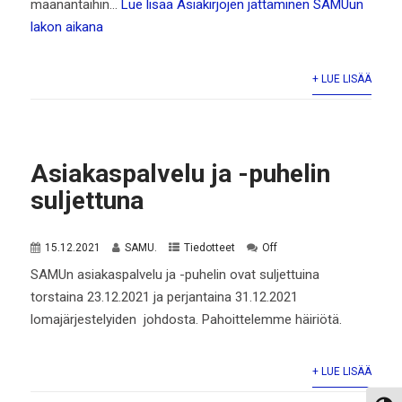
maanantaihin…
Lue lisää
Asiakirjojen jättäminen SAMUun
lakon aikana
+ LUE LISÄÄ
Asiakaspalvelu ja -puhelin
suljettuna
15.12.2021
SAMU.
Tiedotteet
Off
SAMUn asiakaspalvelu ja -puhelin ovat suljettuina
torstaina 23.12.2021 ja perjantaina 31.12.2021
lomajärjestelyiden johdosta. Pahoittelemme häiriötä.
+ LUE LISÄÄ