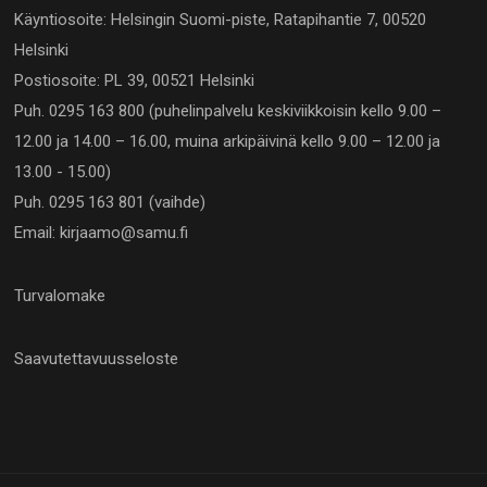
Käyntiosoite: Helsingin Suomi-piste, Ratapihantie 7, 00520
Helsinki
Postiosoite: PL 39, 00521 Helsinki
Puh. 0295 163 800 (puhelinpalvelu keskiviikkoisin kello 9.00 –
12.00 ja 14.00 – 16.00, muina arkipäivinä kello 9.00 – 12.00 ja
13.00 - 15.00)
Puh. 0295 163 801 (vaihde)
Email: kirjaamo@samu.fi
Turvalomake
Saavutettavuusseloste