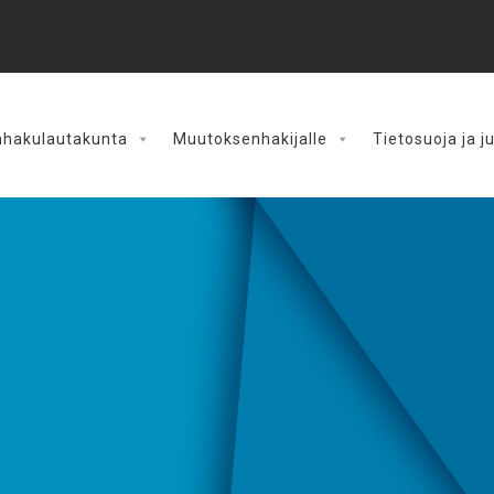
hakulautakunta
Muutoksenhakijalle
Tietosuoja ja j