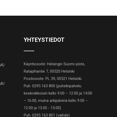
YHTEYSTIEDOT
Käyntiosoite: Helsingin Suomi-piste,
AMU
Ratapihantie 7, 00520 Helsinki
Postiosoite: PL 39, 00521 Helsinki
AMU
Puh. 0295 163 800 (puhelinpalvelu
keskiviikkoisin kello 9.00 – 12.00 ja 14.00
– 16.00, muina arkipäivinä kello 9.00 –
12.00 ja 13.00 - 15.00)
Puh. 0295 163 801 (vaihde)