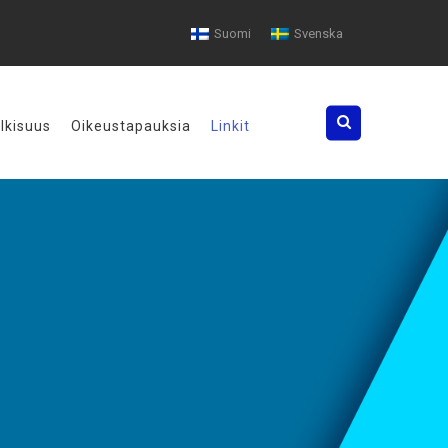
Suomi
Svenska
Search
ulkisuus
Oikeustapauksia
Linkit