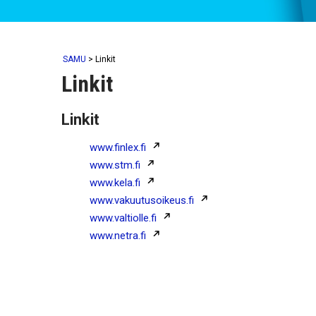
SAMU
>
Linkit
Linkit
Linkit
www.finlex.fi
www.stm.fi
www.kela.fi
www.vakuutusoikeus.fi
www.valtiolle.fi
www.netra.fi