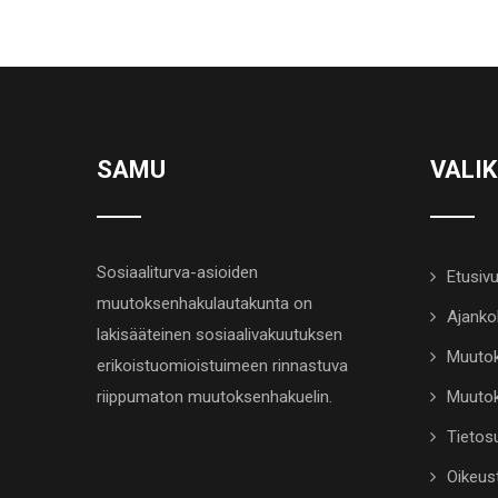
SAMU
VALI
Sosiaaliturva-asioiden
Etusiv
muutoksenhakulautakunta on
Ajanko
lakisääteinen sosiaalivakuutuksen
Muutok
erikoistuomioistuimeen rinnastuva
riippumaton muutoksenhakuelin.
Muutok
Tietosu
Oikeus