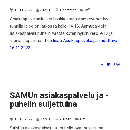
10.11.2022
SAMU.
Tiedotteet
Off
Asiakaspalveluaika keskiviikkoiltapäivisin myöhentyy
tunnilla ja se on jatkossa kello 14-16. Aamupäivisin
asiakaspalvelupuhelin vastaa kuten nytkin kello 9-12 ja
muina iltapäivinä…
Lue lisää
Asiakaspalveluajat muuttuvat
16.11.2022
+ LUE LISÄÄ
SAMUn asiakaspalvelu ja -
puhelin suljettuina
18.10.2022
SAMU.
Yleinen
Off
SAMUn asiakaspalvelu ja -puhelin ovat suljettuina