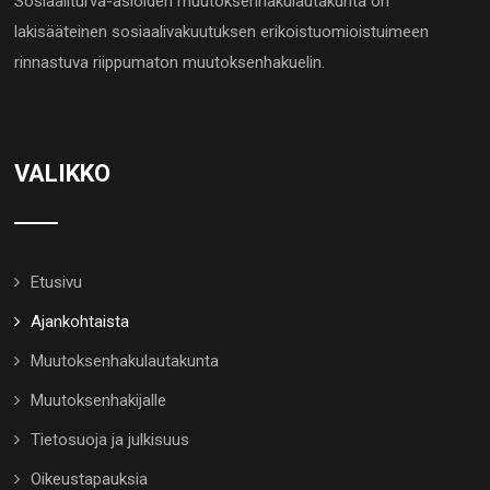
Sosiaaliturva-asioiden muutoksenhakulautakunta on
lakisääteinen sosiaalivakuutuksen erikoistuomioistuimeen
rinnastuva riippumaton muutoksenhakuelin.
VALIKKO
Etusivu
Ajankohtaista
Muutoksenhakulautakunta
Muutoksenhakijalle
Tietosuoja ja julkisuus
Oikeustapauksia