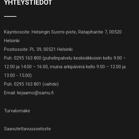
YHTEYSTIEDOT
Käyntiosoite: Helsingin Suomi-piste, Ratapihantie 7, 00520
Helsinki
Postiosoite: PL 39, 00521 Helsinki
Puh. 0295 163 800 (puhelinpalvelu keskiviikkoisin kello 9.00 –
12.00 ja 14.00 – 16.00, muina arkipäivinä kello 9.00 – 12.00 ja
13.00 - 15.00)
Puh. 0295 163 801 (vaihde)
Email: kirjaamo@samu.fi
Turvalomake
Saavutettavuusseloste