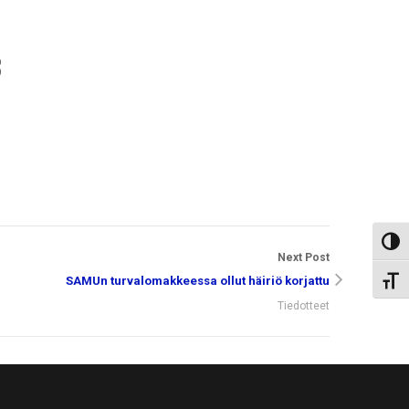
3
Toggl
Next Post
SAMUn turvalomakkeessa ollut häiriö korjattu
Toggl
Tiedotteet