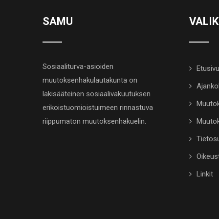
SAMU
VALI
Sosiaaliturva-asioiden
Etusiv
muutoksenhakulautakunta on
Ajanko
lakisääteinen sosiaalivakuutuksen
Muutok
erikoistuomioistuimeen rinnastuva
riippumaton muutoksenhakuelin.
Muutok
Tietosu
Oikeus
Linkit