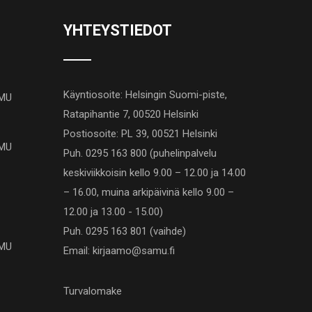
YHTEYSTIEDOT
Käyntiosoite: Helsingin Suomi-piste,
AMU
Ratapihantie 7, 00520 Helsinki
Postiosoite: PL 39, 00521 Helsinki
AMU
Puh. 0295 163 800 (puhelinpalvelu
keskiviikkoisin kello 9.00 – 12.00 ja 14.00
– 16.00, muina arkipäivinä kello 9.00 –
12.00 ja 13.00 - 15.00)
Puh. 0295 163 801 (vaihde)
AMU
Email: kirjaamo@samu.fi
Turvalomake