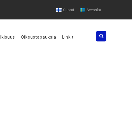
Suomi
Svenska
Search
ulkisuus
Oikeustapauksia
Linkit