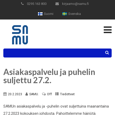
Skip
0295 163 800
kirjaamo@samu.fi
to
Suomi
Svenska
Content
Search
Asiakaspalvelu ja puhelin
suljettu 27.2.
Off
20.2.2023
SAMU.
Tiedotteet
SAMUn asiakaspalvelu ja -puhelin ovat suljettuina maanantaina
27.2.2023 kokouksen johdosta. Pahoittelemme häiriötä.