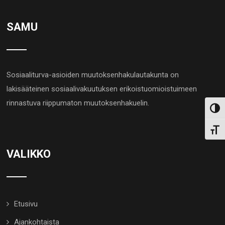
SAMU
Sosiaaliturva-asioiden muutoksenhakulautakunta on
lakisääteinen sosiaalivakuutuksen erikoistuomioistuimeen
rinnastuva riippumaton muutoksenhakuelin.
Toggl
Toggl
VALIKKO
Etusivu
Ajankohtaista