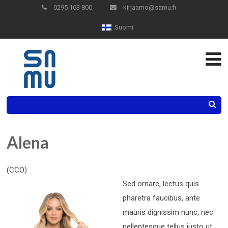
Skip
0295 163 800
kirjaamo@samu.fi
to
Suomi
Content
Search
Alena
(CCO)
Sed ornare, lectus quis
pharetra faucibus, ante
mauris dignissim nunc, nec
pellentesque tellus justo ut