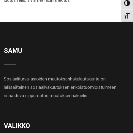
luctus felis, sit amet lacinia lectus.
Toggl
Toggl
SAMU
Sosiaaliturva-asioiden muutoksenhakulautakunta on
lakisääteinen sosiaalivakuutuksen erikoistuomioistuimeen
rinnastuva riippumaton muutoksenhakuelin.
VALIKKO