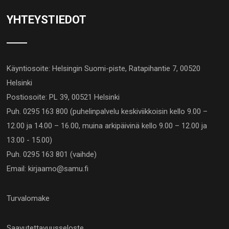
YHTEYSTIEDOT
Käyntiosoite: Helsingin Suomi-piste, Ratapihantie 7, 00520
Helsinki
Postiosoite: PL 39, 00521 Helsinki
Puh. 0295 163 800 (puhelinpalvelu keskiviikkoisin kello 9.00 –
12.00 ja 14.00 – 16.00, muina arkipäivinä kello 9.00 – 12.00 ja
13.00 - 15.00)
Puh. 0295 163 801 (vaihde)
Email: kirjaamo@samu.fi
Turvalomake
Saavutettavuusseloste