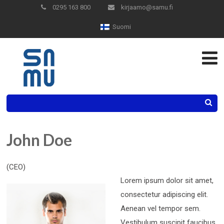
Skip
0295 163 800
kirjaamo@samu.fi
to
Suomi
Content
Search
John Doe
(CEO)
Lorem ipsum dolor sit amet,
consectetur adipiscing elit.
Aenean vel tempor sem.
Vestibulum suscipit faucibus