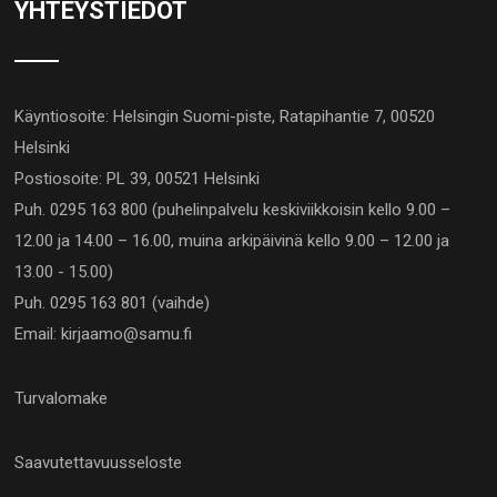
YHTEYSTIEDOT
Käyntiosoite: Helsingin Suomi-piste, Ratapihantie 7, 00520
Helsinki
Postiosoite: PL 39, 00521 Helsinki
Puh. 0295 163 800 (puhelinpalvelu keskiviikkoisin kello 9.00 –
12.00 ja 14.00 – 16.00, muina arkipäivinä kello 9.00 – 12.00 ja
13.00 - 15.00)
Puh. 0295 163 801 (vaihde)
Email: kirjaamo@samu.fi
Turvalomake
Saavutettavuusseloste