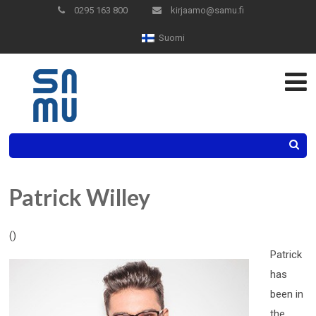
Skip
0295 163 800
kirjaamo@samu.fi
to
Suomi
Content
Search
Patrick Willey
()
Patrick
has
been in
the