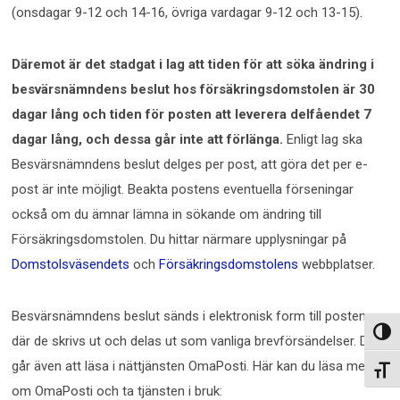
(onsdagar 9-12 och 14-16, övriga vardagar 9-12 och 13-15).
Däremot är det stadgat i lag att tiden för att söka ändring i
besvärsnämndens beslut hos försäkringsdomstolen är 30
dagar lång och tiden för posten att leverera delfåendet 7
dagar lång, och dessa går inte att förlänga.
Enligt lag ska
Besvärsnämndens beslut delges per post, att göra det per e-
post är inte möjligt. Beakta postens eventuella förseningar
också om du ämnar lämna in sökande om ändring till
Försäkringsdomstolen. Du hittar närmare upplysningar på
Domstolsväsendets
och
Försäkringsdomstolens
webbplatser.
Besvärsnämndens beslut sänds i elektronisk form till posten,
Slå p
där de skrivs ut och delas ut som vanliga brevförsändelser. De
går även att läsa i nättjänsten OmaPosti. Här kan du läsa mer
Slå p
om OmaPosti och ta tjänsten i bruk: