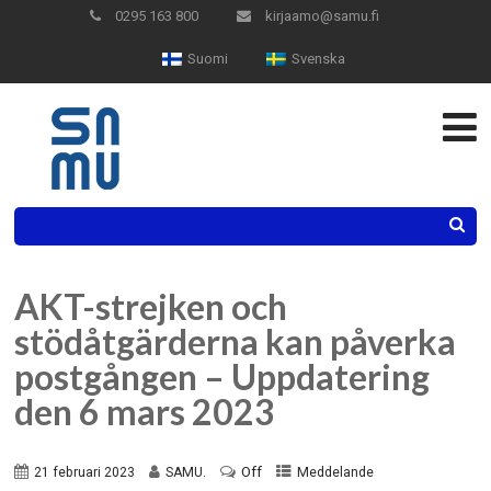
Hoppa
0295 163 800
kirjaamo@samu.fi
till
Suomi
Svenska
innehåll
Search
AKT-strejken och
stödåtgärderna kan påverka
postgången – Uppdatering
den 6 mars 2023
Off
21 februari 2023
SAMU.
Meddelande