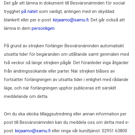
Det går att lämna in dokument till Besvärsnämnden för social
trygghet
på nätet
som vanligt, antingen med en skyddad
blankett eller per e-post:
kirjaamo@samu.fi
. Det går också att
lämna in dem
personligen
.
På grund av strejken förlänger Besvärsnämnden automatiskt
utsatta tider för begäranden om utlåtande samt genmälen med
två veckor så länge strejken pågår. Det föranleder inga åtgärder
från ändringssökande eller parter. När strejken blåses av
fortsätter förlängningen av utsatta tider i enlighet med rådande
läge, och när förlängningen upphör publiceras ett särskilt
meddelande om detta.
Om du ska skicka tilläggsutredning eller annan information per
post till Besvärsnämnden kan du meddela oss om detta med e-
post:
kirjaamo@samu.fi
eller ringa vår kundtjänst: 02951 63800