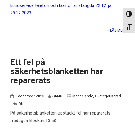
kundservice telefon och kontor är stängda 22.12. ja
29.12.2023
Slå p
Slå p
+ LÄS MER
Ett fel på
säkerhetsblanketten har
reparerats
1 december 2023
SAMU.
Meddelande
,
Okategoriserad
Off
På säkerhetsblanketten upptäckt fel har reparerats
fredagen klockan 13.58