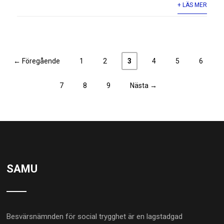
+ LÄS MER
← Föregående
1
2
3
4
5
6
7
8
9
Nästa →
SAMU
Besvärsnämnden för social trygghet är en lagstadgad