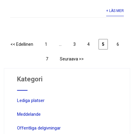
+ LÄS MER
<< Edellinen
1
…
3
4
5
6
Sidnumrering
för
7
Seuraava >>
inlägg
Kategori
Lediga platser
Meddelande
Offentliga delgivningar