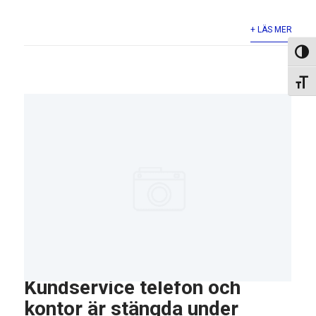
+ LÄS MER
Slå p
Slå p
Kundservice telefon och
kontor är stängda under