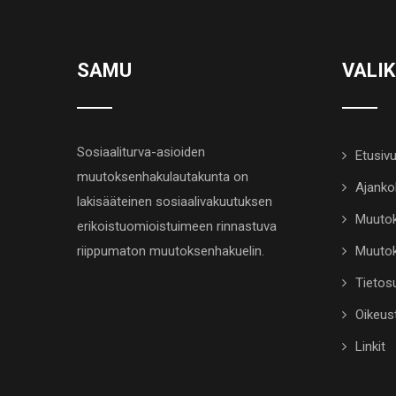
SAMU
VALI
Sosiaaliturva-asioiden
Etusiv
muutoksenhakulautakunta on
Ajanko
lakisääteinen sosiaalivakuutuksen
Muutok
erikoistuomioistuimeen rinnastuva
riippumaton muutoksenhakuelin.
Muutok
Tietosu
Oikeus
Linkit