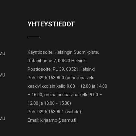
YHTEYSTIEDOT
Käyntiosoite: Helsingin Suomi-piste,
AMU
Ratapihantie 7, 00520 Helsinki
Postiosoite: PL 39, 00521 Helsinki
AMU
Puh. 0295 163 800 (puhelinpalvelu
keskiviikkoisin kello 9.00 – 12.00 ja 14.00
– 16.00, muina arkipäivinä kello 9.00 –
12.00 ja 13.00 - 15.00)
Puh. 0295 163 801 (vaihde)
AMU
Email: kirjaamo@samu.fi