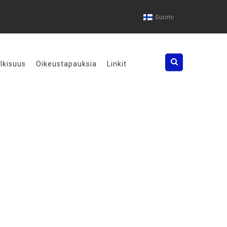
Suomi
Search
ulkisuus
Oikeustapauksia
Linkit