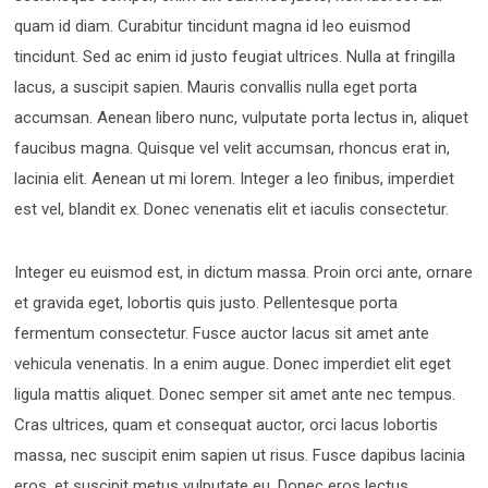
quam id diam. Curabitur tincidunt magna id leo euismod
tincidunt. Sed ac enim id justo feugiat ultrices. Nulla at fringilla
lacus, a suscipit sapien. Mauris convallis nulla eget porta
accumsan. Aenean libero nunc, vulputate porta lectus in, aliquet
faucibus magna. Quisque vel velit accumsan, rhoncus erat in,
lacinia elit. Aenean ut mi lorem. Integer a leo finibus, imperdiet
est vel, blandit ex. Donec venenatis elit et iaculis consectetur.
Integer eu euismod est, in dictum massa. Proin orci ante, ornare
et gravida eget, lobortis quis justo. Pellentesque porta
fermentum consectetur. Fusce auctor lacus sit amet ante
vehicula venenatis. In a enim augue. Donec imperdiet elit eget
ligula mattis aliquet. Donec semper sit amet ante nec tempus.
Cras ultrices, quam et consequat auctor, orci lacus lobortis
massa, nec suscipit enim sapien ut risus. Fusce dapibus lacinia
eros, et suscipit metus vulputate eu. Donec eros lectus,