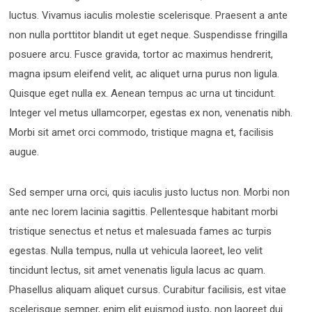
luctus. Vivamus iaculis molestie scelerisque. Praesent a ante
non nulla porttitor blandit ut eget neque. Suspendisse fringilla
posuere arcu. Fusce gravida, tortor ac maximus hendrerit,
magna ipsum eleifend velit, ac aliquet urna purus non ligula.
Quisque eget nulla ex. Aenean tempus ac urna ut tincidunt.
Integer vel metus ullamcorper, egestas ex non, venenatis nibh.
Morbi sit amet orci commodo, tristique magna et, facilisis
augue.
Sed semper urna orci, quis iaculis justo luctus non. Morbi non
ante nec lorem lacinia sagittis. Pellentesque habitant morbi
tristique senectus et netus et malesuada fames ac turpis
egestas. Nulla tempus, nulla ut vehicula laoreet, leo velit
tincidunt lectus, sit amet venenatis ligula lacus ac quam.
Phasellus aliquam aliquet cursus. Curabitur facilisis, est vitae
scelerisque semper, enim elit euismod justo, non laoreet dui