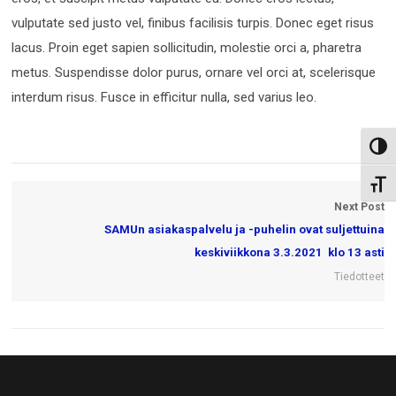
vulputate sed justo vel, finibus facilisis turpis. Donec eget risus
lacus. Proin eget sapien sollicitudin, molestie orci a, pharetra
metus. Suspendisse dolor purus, ornare vel orci at, scelerisque
interdum risus. Fusce in efficitur nulla, sed varius leo.
Toggl
Toggl
Next Post
SAMUn asiakaspalvelu ja -puhelin ovat suljettuina
keskiviikkona 3.3.2021 klo 13 asti
Tiedotteet