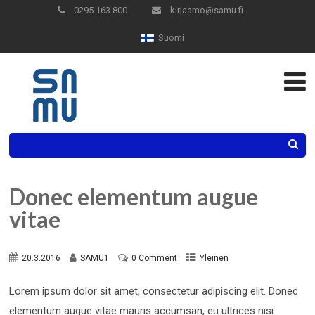
Skip
0295 163 800
kirjaamo@samu.fi
to
Suomi
Content
Search
Donec elementum augue
vitae
20.3.2016
SAMU1
0 Comment
Yleinen
Lorem ipsum dolor sit amet, consectetur adipiscing elit. Donec
elementum augue vitae mauris accumsan, eu ultrices nisi