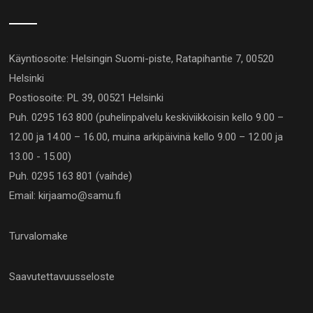
Käyntiosoite: Helsingin Suomi-piste, Ratapihantie 7, 00520
Helsinki
Postiosoite: PL 39, 00521 Helsinki
Puh. 0295 163 800 (puhelinpalvelu keskiviikkoisin kello 9.00 –
12.00 ja 14.00 – 16.00, muina arkipäivinä kello 9.00 – 12.00 ja
13.00 - 15.00)
Puh. 0295 163 801 (vaihde)
Email: kirjaamo@samu.fi
Turvalomake
Saavutettavuusseloste