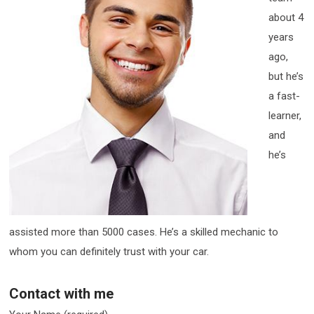
about 4
years
ago,
but he’s
a fast-
learner,
and
he’s
assisted more than 5000 cases. He’s a skilled mechanic to
whom you can definitely trust with your car.
Contact with me