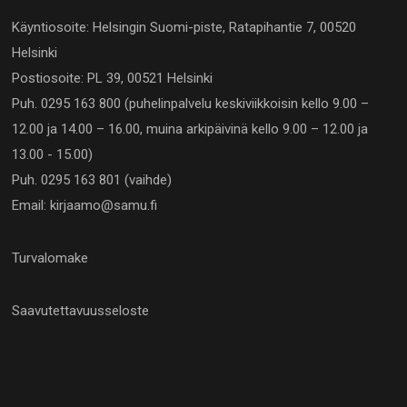
Käyntiosoite: Helsingin Suomi-piste, Ratapihantie 7, 00520
Helsinki
Postiosoite: PL 39, 00521 Helsinki
Puh. 0295 163 800 (puhelinpalvelu keskiviikkoisin kello 9.00 –
12.00 ja 14.00 – 16.00, muina arkipäivinä kello 9.00 – 12.00 ja
13.00 - 15.00)
Puh. 0295 163 801 (vaihde)
Email: kirjaamo@samu.fi
Turvalomake
Saavutettavuusseloste