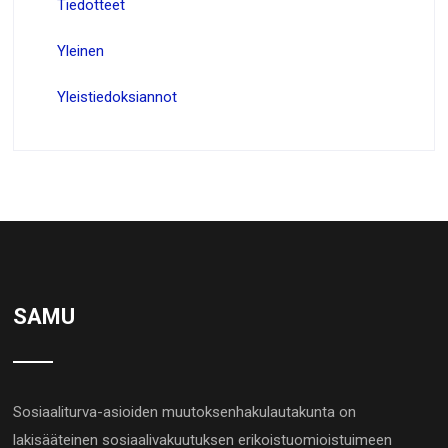
Tiedotteet
Yleinen
Yleistiedoksiannot
SAMU
Sosiaaliturva-asioiden muutoksenhakulautakunta on
lakisääteinen sosiaalivakuutuksen erikoistuomioistuimeen