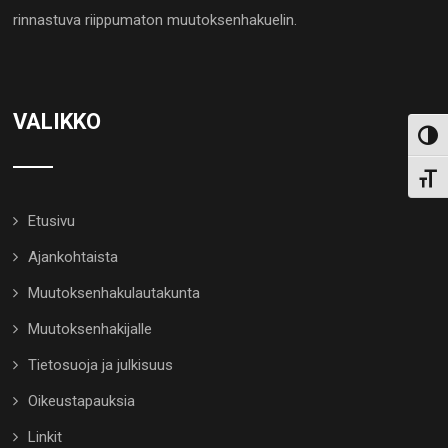
rinnastuva riippumaton muutoksenhakuelin.
VALIKKO
Toggl
Toggl
Etusivu
Ajankohtaista
Muutoksenhakulautakunta
Muutoksenhakijalle
Tietosuoja ja julkisuus
Oikeustapauksia
Linkit