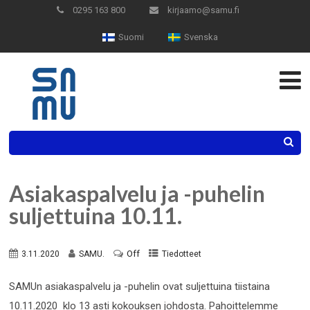
Skip
0295 163 800
kirjaamo@samu.fi
to
Suomi
Svenska
Content
Search
Asiakaspalvelu ja -puhelin
suljettuina 10.11.
Off
3.11.2020
SAMU.
Tiedotteet
SAMUn asiakaspalvelu ja -puhelin ovat suljettuina tiistaina
10.11.2020 klo 13 asti kokouksen johdosta. Pahoittelemme