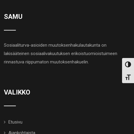
SAMU
Sosiaaliturva-asioiden muutoksenhakulautakunta on
lakisääteinen sosiaalivakuutuksen erikoistuomioistuimeen
rinnastuva riippumaton muutoksenhakuelin.
Toggl
Toggl
VALIKKO
Etusivu
Ajankohtaista