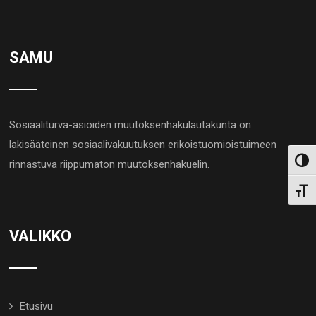
SAMU
Sosiaaliturva-asioiden muutoksenhakulautakunta on
lakisääteinen sosiaalivakuutuksen erikoistuomioistuimeen
Toggl
rinnastuva riippumaton muutoksenhakuelin.
Toggl
VALIKKO
Etusivu