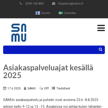
Skip
0295 163 800
kirjaamo@samu.fi
to
Suomi
Svenska
Content
Search
Asiakaspalveluajat kesällä
2025
Off
17.6.2025
SAMU.
Tiedotteet
SAMUn asiakaspalvelu ja puhelin ovat avoinna 23.6.-8.8.2025
arkisin kello 9-12 ja 13 -15. Asiakirjoja voi jättää kuten tähänkin