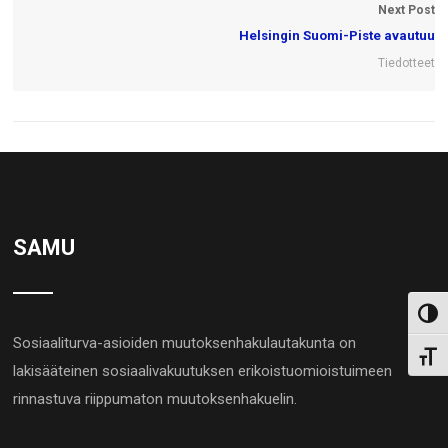
Next Post
Helsingin Suomi-Piste avautuu
Tiedotteet
SAMU
Toggl
Sosiaaliturva-asioiden muutoksenhakulautakunta on
Toggl
lakisääteinen sosiaalivakuutuksen erikoistuomioistuimeen
rinnastuva riippumaton muutoksenhakuelin.