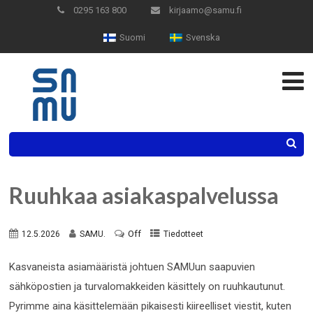
Skip
0295 163 800
kirjaamo@samu.fi
to
Suomi
Svenska
Content
Search
Ruuhkaa asiakaspalvelussa
Off
12.5.2026
SAMU.
Tiedotteet
Kasvaneista asiamääristä johtuen SAMUun saapuvien
sähköpostien ja turvalomakkeiden käsittely on ruuhkautunut.
Pyrimme aina käsittelemään pikaisesti kiireelliset viestit, kuten