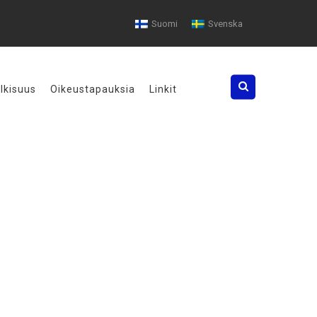
Suomi
Svenska
Search
ulkisuus
Oikeustapauksia
Linkit