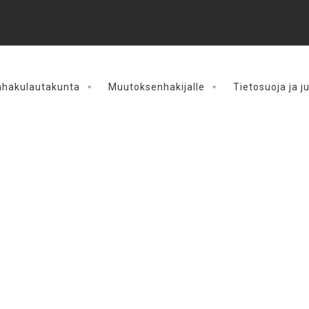
hakulautakunta
Muutoksenhakijalle
Tietosuoja ja j