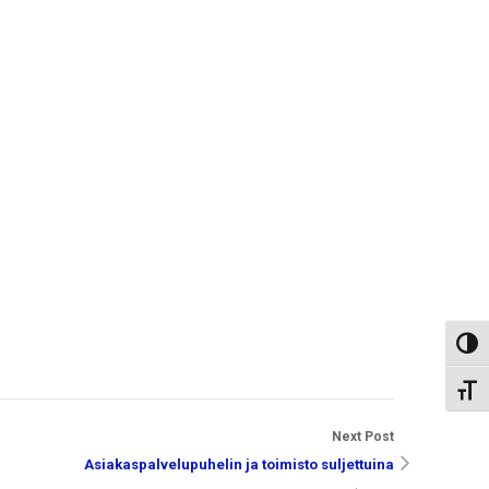
Toggl
Toggl
Next Post
Asiakaspalvelupuhelin ja toimisto suljettuina