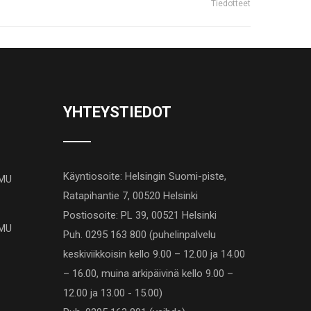
Tiedotteet
YHTEYSTIEDOT
Käyntiosoite: Helsingin Suomi-piste,
AMU
Ratapihantie 7, 00520 Helsinki
Postiosoite: PL 39, 00521 Helsinki
AMU
Puh. 0295 163 800 (puhelinpalvelu
keskiviikkoisin kello 9.00 – 12.00 ja 14.00
– 16.00, muina arkipäivinä kello 9.00 –
12.00 ja 13.00 - 15.00)