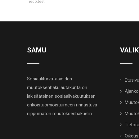
Tiedotteet
SAMU
VALI
Sosiaaliturva-asioiden
Etusiv
muutoksenhakulautakunta on
Ajanko
lakisääteinen sosiaalivakuutuksen
Muutok
erikoistuomioistuimeen rinnastuva
riippumaton muutoksenhakuelin.
Muutok
Tietosu
Oikeus