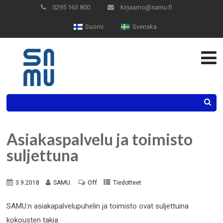
Skip
0295 163 800
kirjaamo@samu.fi
to
Suomi
Svenska
Content
Search
Asiakaspalvelu ja toimisto
suljettuna
Off
3.9.2018
SAMU.
Tiedotteet
SAMU:n asiakapalvelupuhelin ja toimisto ovat suljettuina
kokousten takia