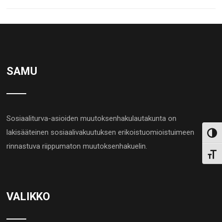
SAMU
Sosiaaliturva-asioiden muutoksenhakulautakunta on
lakisääteinen sosiaalivakuutuksen erikoistuomioistuimeen
Toggl
rinnastuva riippumaton muutoksenhakuelin.
Toggl
VALIKKO