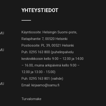
YHTEYSTIEDOT
Käyntiosoite: Helsingin Suomi-piste,
AMU
Ratapihantie 7, 00520 Helsinki
Postiosoite: PL 39, 00521 Helsinki
AMU
Puh. 0295 163 800 (puhelinpalvelu
keskiviikkoisin kello 9.00 – 12.00 ja 14.00
– 16.00, muina arkipäivinä kello 9.00 –
12.00 ja 13.00 - 15.00)
Puh. 0295 163 801 (vaihde)
AMU
Email: kirjaamo@samu.fi
Turvalomake