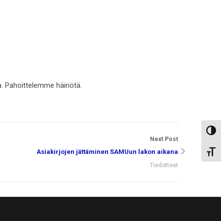
a. Pahoittelemme häiriötä.
Toggl
Next Post
Asiakirjojen jättäminen SAMUun lakon aikana
Toggl
Tiedotteet