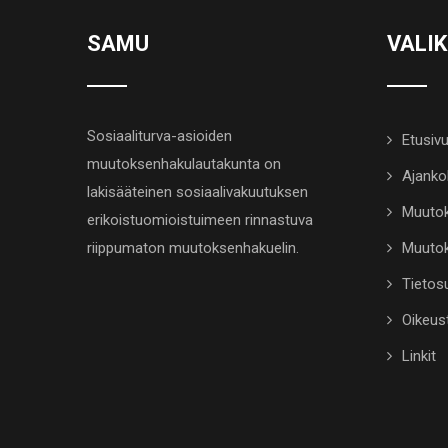
SAMU
VALI
Sosiaaliturva-asioiden
Etusiv
muutoksenhakulautakunta on
Ajanko
lakisääteinen sosiaalivakuutuksen
Muutok
erikoistuomioistuimeen rinnastuva
riippumaton muutoksenhakuelin.
Muutok
Tietosu
Oikeus
Linkit