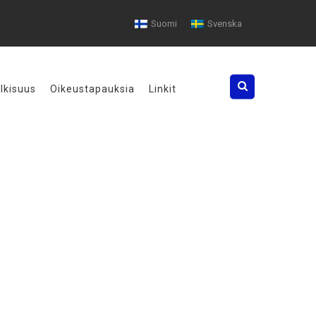
Suomi
Svenska
Search
ulkisuus
Oikeustapauksia
Linkit