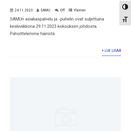
Toggl
24.11.2023
SAMU.
Off
Yleinen
SAMUn asiakaspalvelu ja -puhelin ovat suljettuina
Toggl
keskiviikkona 29.11.2023 kokouksen johdosta.
Pahoittelemme häiriötä.
+ LUE LISÄÄ