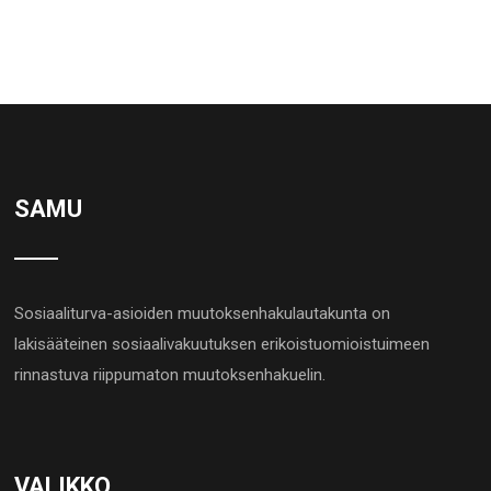
SAMU
Sosiaaliturva-asioiden muutoksenhakulautakunta on
lakisääteinen sosiaalivakuutuksen erikoistuomioistuimeen
rinnastuva riippumaton muutoksenhakuelin.
VALIKKO